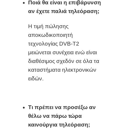
Π
οι
ά
θα είναι η επιβάρυνση
αν έχε
τε
παλιά τηλεόραση;
Η
τιμή πώλησης
αποκωδικοποιητή
τεχνολογίας DVB-T2
μειώνεται συνέχεια ενώ είναι
διαθέσιμος σχεδόν σε όλα τα
καταστήματα ηλεκτρονικών
ειδών.
Τι πρέπει να προσέξω αν
θέλω να πάρω τώρα
καινούργια τηλεόραση
;