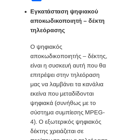
c
ail
οι
e
Εγκατάσταση ψηφιακού
ρ
αποκωδικοποιητή – δέκτη
b
α
τηλεόρασης
o
σ
o
τ
Ο ψηφιακός
k
εί
αποκωδικοποιητής
–
δέκτης,
τ
είναι η συσκευή αυτή που θα
ε
επιτρέψει στην τηλεόραση
μας να λαμβάνει τα κανάλια
εκείνα που μεταδίδονται
ψηφιακά (συνήθως με το
σύστημα συμπίεσης MPEG-
4). Ο εξωτερικός ψηφιακός
δέκτης χρειάζεται σε