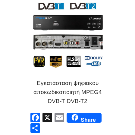
Εγκατάσταση ψηφιακού
αποκωδικοποιητή MPEG4
DVB-T DVB-T2
F
X
E
Share
a
m
Μ