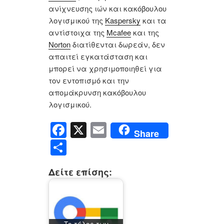
ανίχνευσης ιών και κακόβουλου
λογισμικού της
Kaspersky
και τα
αντίστοιχα της
Mcafee
και της
Norton
διατίθενται δωρεάν, δεν
απαιτεί εγκατάσταση και
μπορεί να χρησιμοποιηθεί για
τον εντοπισμό και την
απομάκρυνση κακόβουλου
λογισμικού.
F
X
E
Share
a
m
Μ
c
ail
οι
Δείτε επίσης:
e
ρ
b
α
o
σ
Το τέλος των