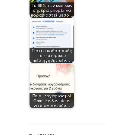
Το 68% των κωδικών
σήμερα μπορεί να
παραβιαστεί μέσα…
Γιατί ο καθαρισμός
του ιστορικού
περιήγησης δεν…
Ποιοι λογαριασμοί
Gmail κινδυνεύουν
να διαγραφούν…