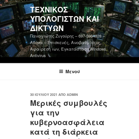
Μετάβαση
ΤΕΧΝΙΚΌΣ
στο
ΥΠΟΛΟΓΙΣΤΏΝ ΚΑΙ
περιεχόμενο
ΔΙΚΤΎΩΝ
Παναγιώτης Ζυγούρης – 697-5964828 –
Αθήνα – Επισκευές, Αναβαθμίσεις,
Αφαίρεση ιων, Εγκατάσταση Windows,
Antivirus
Μενού
ΔΗΜΟΣΙΕΎΤΗΚΕ
30 ΙΟΥΛΊΟΥ 2021
ΑΠΌ
ADMIN
Μερικές συμβουλές
ΣΤΙΣ
για την
κυβερνοασφάλεια
κατά τη διάρκεια