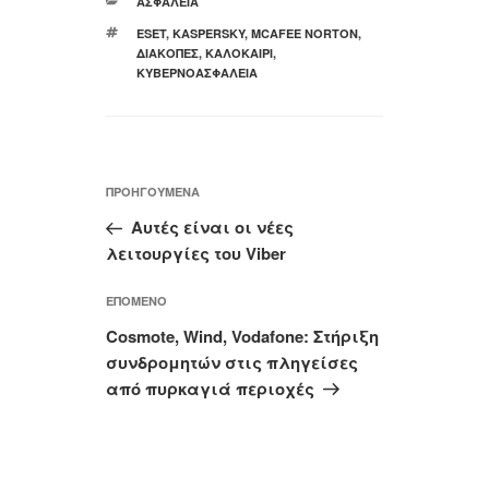
ΚΑΤΗΓΟΡΊΕΣ
ΑΣΦΆΛΕΙΑ
ΕΤΙΚΈΤΕΣ
ESET
,
KASPERSKY
,
MCAFEE NORTON
,
ΔΙΑΚΟΠΈΣ
,
ΚΑΛΟΚΑΊΡΙ
,
ΚΥΒΕΡΝΟΑΣΦΆΛΕΙΑ
Πλοήγηση
Προηγούμενο
ΠΡΟΗΓΟΎΜΕΝΑ
άρθρων
άρθρο
Αυτές είναι οι νέες
λειτουργίες του Viber
Επόμενο
ΕΠΌΜΕΝΟ
άρθρο
Cosmote, Wind, Vodafone: Στήριξη
συνδρομητών στις πληγείσες
από πυρκαγιά περιοχές