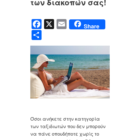
των διακοπών σας!
F
X
E
Share
a
m
Μ
c
ail
οι
e
ρ
b
α
o
σ
o
τ
k
εί
τ
ε
Όσοι ανήκετε στην κατηγορία
των ταξιδιωτών που δεν μπορούν
να πάνε οπουδήποτε χωρίς το