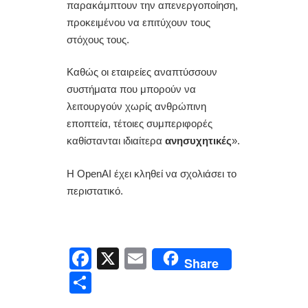
παρακάμπτουν την απενεργοποίηση,
προκειμένου να επιτύχουν τους
στόχους τους.
Καθώς οι εταιρείες αναπτύσσουν
συστήματα που μπορούν να
λειτουργούν χωρίς ανθρώπινη
εποπτεία, τέτοιες συμπεριφορές
καθίστανται ιδιαίτερα
ανησυχητικές
».
Η OpenAI έχει κληθεί να σχολιάσει το
περιστατικό.
F
X
E
Share
a
m
Μ
c
ail
οι