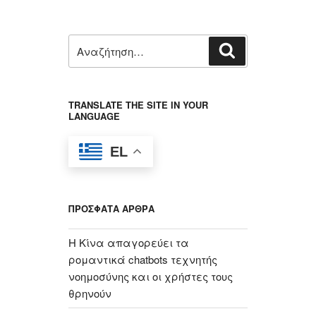
e
ρ
b
α
Αναζήτηση
Αναζήτηση
o
σ
για:
o
τ
k
εί
TRANSLATE THE SITE IN YOUR
LANGUAGE
τ
ε
EL
ΠΡΌΣΦΑΤΑ ΆΡΘΡΑ
Η Κίνα απαγορεύει τα
ρομαντικά chatbots τεχνητής
νοημοσύνης και οι χρήστες τους
θρηνούν