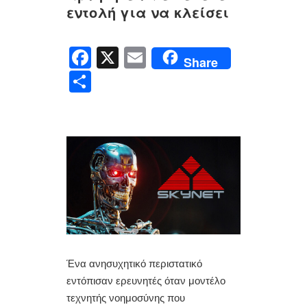
εντολή για να κλείσει
F
X
E
Share
a
m
Μ
c
ail
οι
e
ρ
b
α
o
σ
o
τ
k
εί
τ
ε
Ένα ανησυχητικό περιστατικό
εντόπισαν ερευνητές όταν μοντέλο
τεχνητής νοημοσύνης που