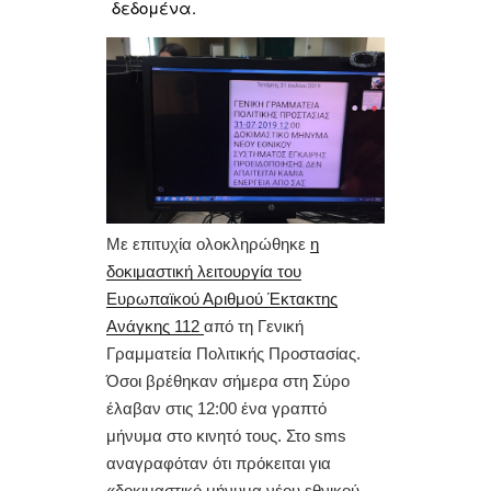
τ
δεδομένα.
ε
Με επιτυχία ολοκληρώθηκε
η
δοκιμαστική λειτουργία του
Ευρωπαϊκού Αριθμού Έκτακτης
Ανάγκης 112
από τη Γενική
Γραμματεία Πολιτικής Προστασίας.
Όσοι βρέθηκαν σήμερα στη Σύρο
έλαβαν στις 12:00 ένα γραπτό
μήνυμα στο κινητό τους. Στο sms
αναγραφόταν ότι πρόκειται για
«δοκιμαστικό μήνυμα νέου εθνικού