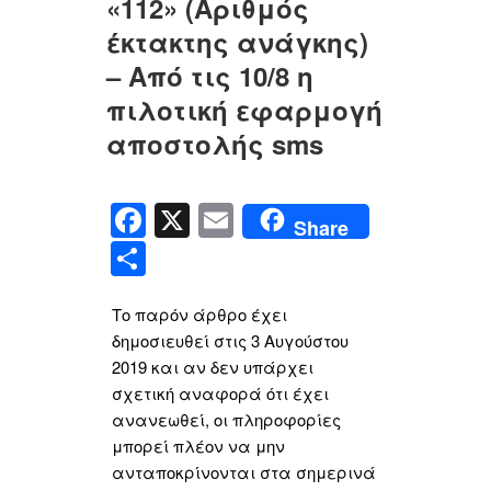
«112» (Αριθμός
έκτακτης ανάγκης)
– Από τις 10/8 η
πιλοτική εφαρμογή
αποστολής sms
F
X
E
Share
a
m
Μ
c
ail
οι
e
Το παρόν άρθρο έχει
ρ
δημοσιευθεί στις 3 Αυγούστου
b
α
2019 και αν δεν υπάρχει
o
σ
σχετική αναφορά ότι έχει
o
ανανεωθεί, οι πληροφορίες
τ
μπορεί πλέον να μην
k
εί
ανταποκρίνονται στα σημερινά