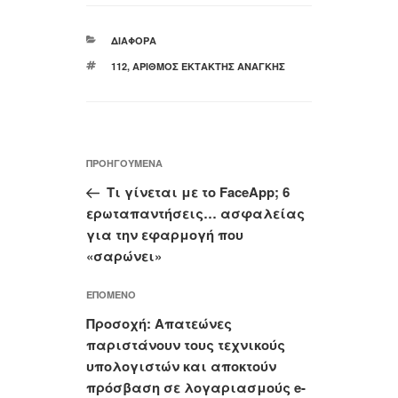
ΚΑΤΗΓΟΡΊΕΣ
ΔΙΆΦΟΡΑ
ΕΤΙΚΈΤΕΣ
112
,
ΑΡΙΘΜΌΣ ΈΚΤΑΚΤΗΣ ΑΝΆΓΚΗΣ
Πλοήγηση
Προηγούμενο
ΠΡΟΗΓΟΎΜΕΝΑ
άρθρων
άρθρο
Τι γίνεται με το FaceApp; 6
ερωταπαντήσεις… ασφαλείας
για την εφαρμογή που
«σαρώνει»
Επόμενο
ΕΠΌΜΕΝΟ
άρθρο
Προσοχή: Απατεώνες
παριστάνουν τους τεχνικούς
υπολογιστών και αποκτούν
πρόσβαση σε λογαριασμούς e-