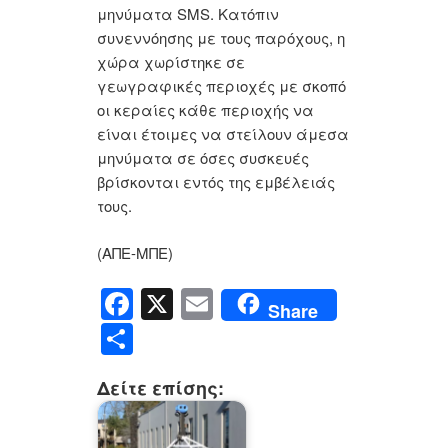
μηνύματα SMS. Κατόπιν
συνεννόησης με τους παρόχους, η
χώρα χωρίστηκε σε
γεωγραφικές περιοχές με σκοπό
οι κεραίες κάθε περιοχής να
είναι έτοιμες να στείλουν άμεσα
μηνύματα σε όσες συσκευές
βρίσκονται εντός της εμβέλειάς
τους.
(ΑΠΕ-ΜΠΕ)
F
X
E
Share
a
m
Μ
c
ail
οι
Δείτε επίσης:
e
ρ
b
α