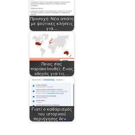
Προσοχή: Νέα απάτη
με ψεύτικες κλήσεις
για…
Ποιος σας
παρακολουθεί; Ένας
οδηγός για τις…
Γιατί ο καθαρισμός
του ιστορικού
περιήγησης δεν…